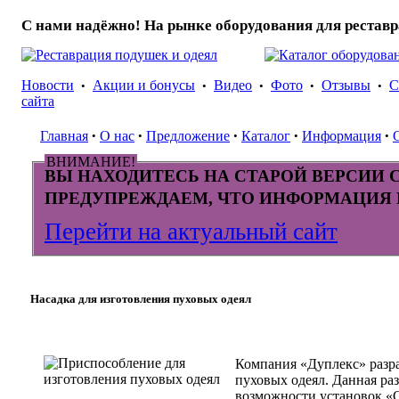
С нами надёжно! На рынке оборудования для реставр
Новости
Акции и бонусы
Видео
Фото
Отзывы
С
•
•
•
•
•
сайта
Главная
О нас
Предложение
Каталог
Информация
•
•
•
•
•
ВНИМАНИЕ!
ВЫ НАХОДИТЕСЬ НА СТАРОЙ ВЕРСИИ С
ПРЕДУПРЕЖДАЕМ, ЧТО ИНФОРМАЦИЯ 
Перейти на актуальный сайт
Насадка для изготовления пуховых одеял
Компания «Дуплекс» разра
пуховых одеял. Данная р
возможности установок «