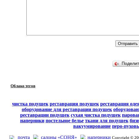
Подели
Облако тегов
чистка подушек
реставрация подушек
реставрация оде
оборудование для реставрации подушек
оборудован
реставрации подушек
сухая чистка подушек
парова
наперники
постельное белье
ткани для подушек
биз
вакуумирование
перо-пухов
почта
салоны «СОНЯ»
наперники
Copyright © 2