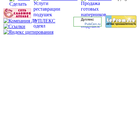
Дуплекс
PulsCen.ru