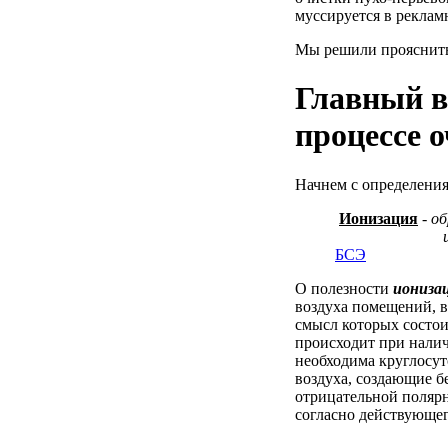
муссируется в реклам
Мы решили прояснить
Главный в
процессе 
Начнем с определения
Ионизация
-
об
из электрич
БСЭ
О полезности
иониза
воздуха помещений, в
смысл которых состои
происходит при нали
необходима круглосу
воздуха, создающие 
отрицательной поляр
согласно действующе