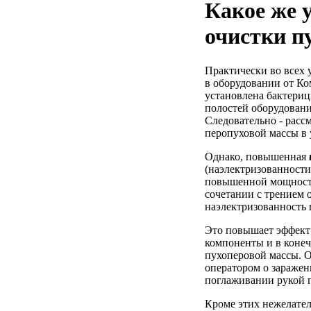
Какое же 
очистки п
Практически во всех 
в оборудовании от Ко
установлена бактериц
полостей оборудован
Следовательно - расс
перопуховой массы в 
Однако, повышенная
(наэлектризованности
повышенной мощности
сочетании с трением 
наэлектризованность 
Это повышает эффект
компоненты и в конеч
пухоперовой массы. О
оператором о заражен
поглаживании рукой 
Кроме этих нежелател