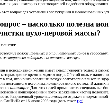
ных акциях некоторых производителей подобного оборудования.
 этот вопрос для устранения заблуждений и необоснованных ут
опрос – насколько полезна ион
очистки пухо-перовой массы?
 понятия:
разование положительных и отрицательных ионов и свободных 
ески нейтральных атомов и молекул.
ции
в повседневной жизни имеет смысл говорить только в рамка
 которых долгое время находятся люди. Об этой пользе написано
т в том, что ионизированный воздух благотворно влияет на здо
чии постоянного источника ионизированного потока. В жилых 
точная
ионизация
. Для этих целей применяются специальные би
безопасный ионизированный поток заряженных частиц положите
ности. Разрешенный уровень
ионизации
отражен в нормативной
го
СанПиН
а от 16 июня 2003 года (весь текст
тут
).