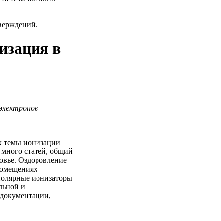
верждений.
изация в
электронов
х темы ионизации
 много статей, общий
ровье. Оздоровление
помещениях
полярные ионизаторы
льной и
 документации,