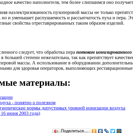
одное качество наполнителя, тем более слипшимся оно получает
няя наэлектризованность пухоперовой массы не только препятст
, но и уменьшает распушаемость и рассыпчатость пуха и пера. Э
езные свойства отреставрированных таким образом изделий.
ленного следует, что обработка пера
потоком ионизированного 
 в большей степени нежелательна, так как препятствует качеств
перовой массы. А использование в оборудовании дополнительны
сными для здоровья операторов, выполняющих реставрационные
мые материалы:
изации
здуха - понятно о полезном
игиенические нормы допустимых уровней ионизации воздуха
 июня 2003 года)
Поделиться…