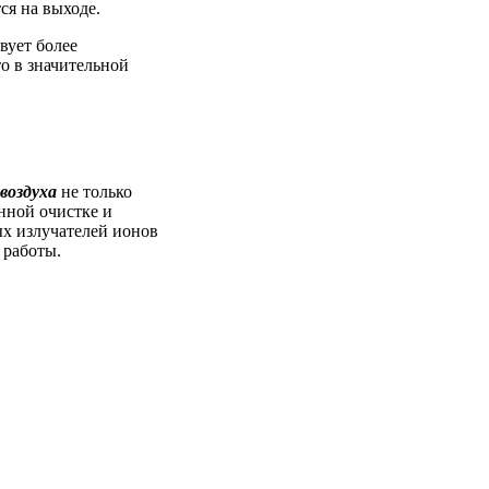
ся на выходе.
вует более
то в значительной
воздуха
не только
енной очистке и
х излучателей ионов
 работы.