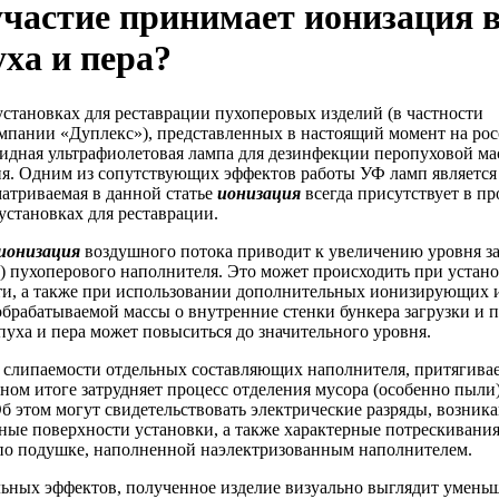
участие принимает ионизация в
уха и пера?
установках для реставрации пухоперовых изделий (в частности
мпании «Дуплекс»), представленных в настоящий момент на ро
идная ультрафиолетовая лампа для дезинфекции перопуховой м
ия. Одним из сопутствующих эффектов работы УФ ламп являетс
матриваемая в данной статье
ионизация
всегда присутствует в пр
установках для реставрации.
ионизация
воздушного потока приводит к увеличению уровня з
) пухоперового наполнителя. Это может происходить при уста
, а также при использовании дополнительных ионизирующих и
обрабатываемой массы о внутренние стенки бункера загрузки и 
пуха и пера может повыситься до значительного уровня.
 слипаемости отдельных составляющих наполнителя, притягива
ном итоге затрудняет процесс отделения мусора (особенно пыли)
б этом могут свидетельствовать электрические разряды, возни
ные поверхности установки, а также характерные потрескивани
по подушке, наполненной наэлектризованным наполнителем.
ьных эффектов, полученное изделие визуально выглядит умень