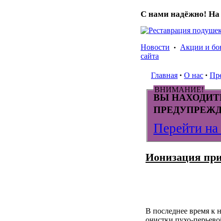
С нами надёжно! На 
Новости
Акции и бо
•
сайта
Главная
О нас
Пр
•
•
ВНИМАНИЕ!
ВЫ НАХОДИТЕ
ПРЕДУПРЕЖД
Перейти на
Ионизация при
В последнее время к 
очистки пухо-перьево