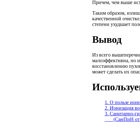
Причем, чем выше исх
Таким образом, излиш
качественной очистке
степени ухудшает пол
Вывод
Из всего вышеперечис
малоэффективна, но и
восстановлению пухо
может сделать их опа
Используе
1. О пользе ион
2. Ионизация во
3. Санитарно-г
(СанПиН от 16