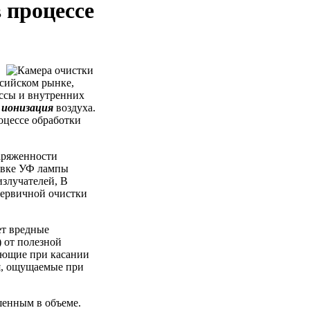
 процессе
ссийском рынке,
ассы и внутренних
я
ионизация
воздуха.
оцессе обработки
аряженности
новке УФ лампы
злучателей, В
первичной очистки
ет вредные
 от полезной
кающие при касании
я, ощущаемые при
шенным в объеме.