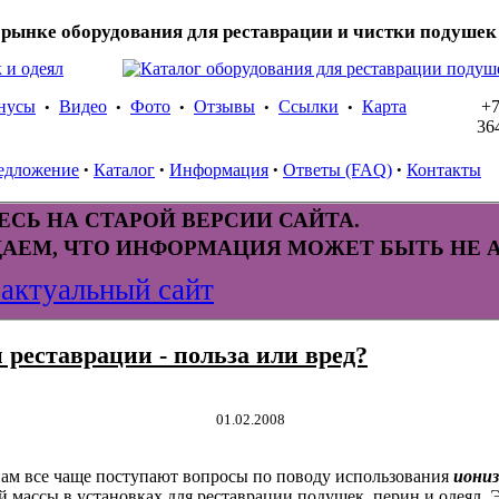
рынке оборудования для реставрации и чистки подушек 
нусы
Видео
Фото
Отзывы
Ссылки
Карта
+7
•
•
•
•
•
36
едложение
Каталог
Информация
Ответы (FAQ)
Контакты
•
•
•
•
СЬ НА СТАРОЙ ВЕРСИИ САЙТА.
АЕМ, ЧТО ИНФОРМАЦИЯ МОЖЕТ БЫТЬ НЕ А
 актуальный сайт
 реставрации - польза или вред?
01.02.2008
нам все чаще поступают вопросы по поводу использования
иони
й массы в установках для реставрации подушек, перин и одеял. 